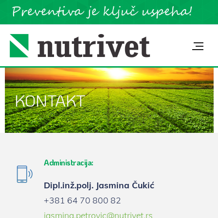
KONTAKT
Administracija:
Dipl.inž.polj.
Jasmina Čukić
+381 64 70 800 82
jasmina.petrovic@nutrivet.rs