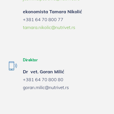
ekonomista
Tamara Nikolić
+381 64 70 800 77
tamara.nikolic@nutrivet.rs
Direktor
Dr vet.
Goran Milić
+381 64 70 800 80
goran.milic@nutrivet.rs