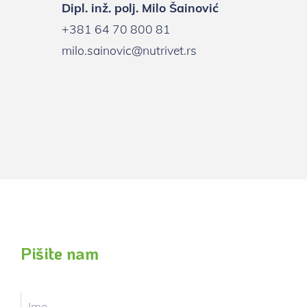
Dipl. inž. polj. Milo Šainović
+381 64 70 800 81
milo.sainovic@nutrivet.rs
Pišite nam