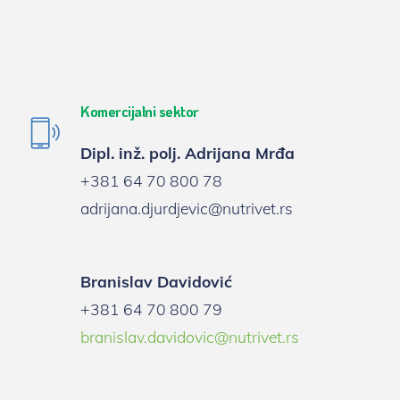
Komercijalni sektor
Dipl. inž. polj.
Adrijana Mrđa
+381 64 70 800 78
adrijana.djurdjevic@nutrivet.rs
Branislav Davidović
+381 64 70 800 79
branislav.davidovic@nutrivet.rs