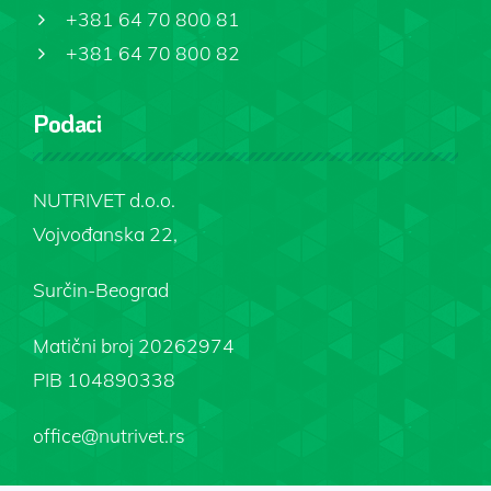
+381 64 70 800 81
+381 64 70 800 82
Podaci
NUTRIVET d.o.o.
Vojvođanska 22,
Surčin-Beograd
Matični broj 20262974
PIB 104890338
office@nutrivet.rs