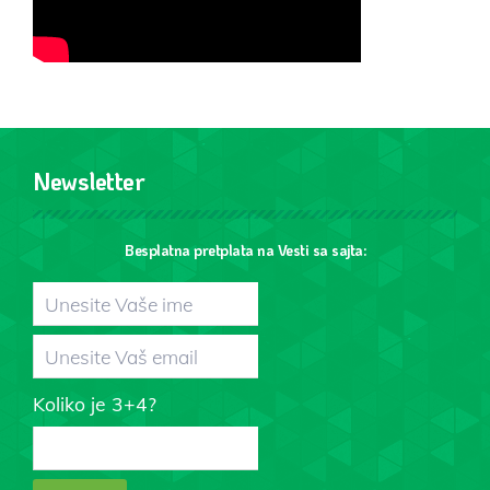
Newsletter
Besplatna pretplata na Vesti sa sajta:
Koliko je 3+4?