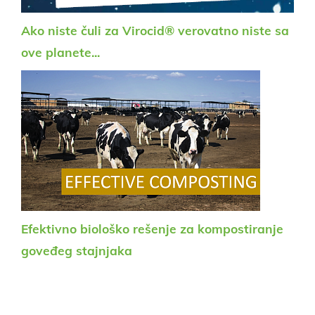
Ako niste čuli za Virocid® verovatno niste sa
ove planete...
Efektivno biološko rešenje za kompostiranje
goveđeg stajnjaka