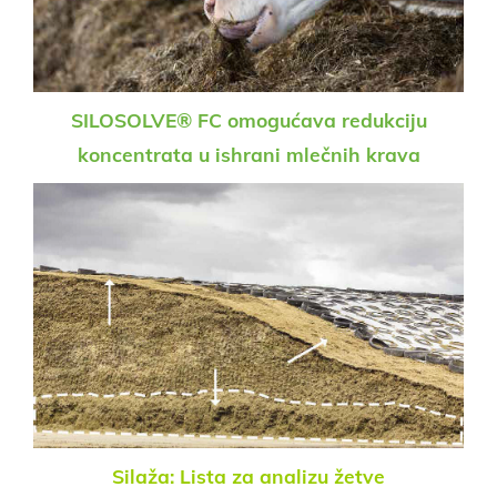
SILOSOLVE® FC omogućava redukciju
koncentrata u ishrani mlečnih krava
Silaža: Lista za analizu žetve