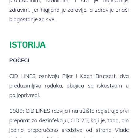
profitabilnim, stabilnim, i što je najvažnije,
zdravim. Jer higijena je zdravlje, a zdravlje znači
blagostanje za sve.
ISTORIJA
POČECI
CID LINES osnivaju Pijer i Koen Brutsert, dva
preduzimljiva rođaka, obojica sa iskustvom u
poljoprivredi.
1989: CID LINES razvija i na tržište registruje prvi
preparat za dezinfekciju, CID 20, koji je, tada, bio
jedino preporučeno sredstvo od strane Vlade