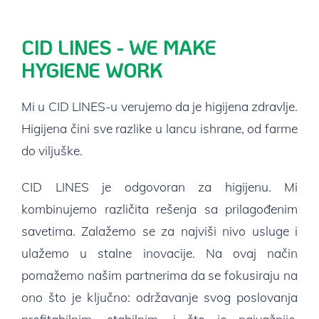
CID LINES - WE MAKE
HYGIENE WORK
Mi u CID LINES-u verujemo da je higijena zdravlje.
Higijena čini sve razlike u lancu ishrane, od farme
do viljuške.
CID LINES je odgovoran za higijenu. Mi
kombinujemo različita rešenja sa prilagođenim
savetima. Zalažemo se za najviši nivo usluge i
ulažemo u stalne inovacije. Na ovaj način
pomažemo našim partnerima da se fokusiraju na
ono što je ključno: održavanje svog poslovanja