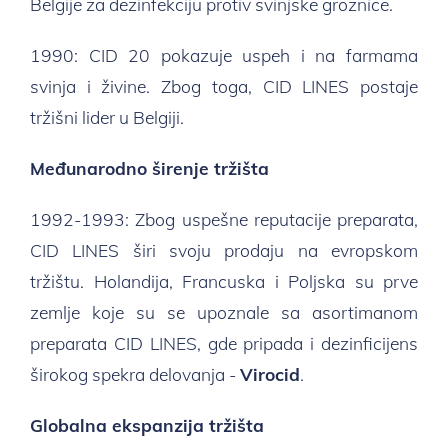
Belgije za dezinfekciju protiv svinjske groznice.
1990: CID 20 pokazuje uspeh i na farmama
svinja i živine. Zbog toga, CID LINES postaje
tržišni lider u Belgiji.
Međunarodno širenje tržišta
1992-1993: Zbog uspešne reputacije preparata,
CID LINES širi svoju prodaju na evropskom
tržištu. Holandija, Francuska i Poljska su prve
zemlje koje su se upoznale sa asortimanom
preparata CID LINES, gde pripada i dezinficijens
širokog spekra delovanja -
Virocid
.
Globalna ekspanzija tržišta