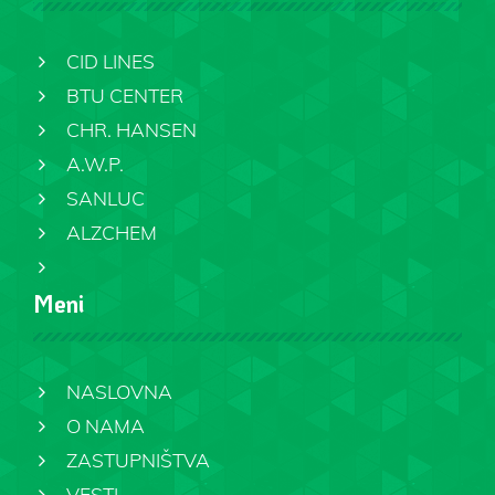
CID LINES
BTU CENTER
CHR. HANSEN
A.W.P.
SANLUC
ALZCHEM
Meni
NASLOVNA
O NAMA
ZASTUPNIŠTVA
VESTI