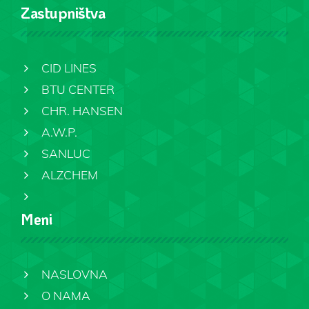
Zastupništva
CID LINES
BTU CENTER
CHR. HANSEN
A.W.P.
SANLUC
ALZCHEM
Meni
NASLOVNA
O NAMA