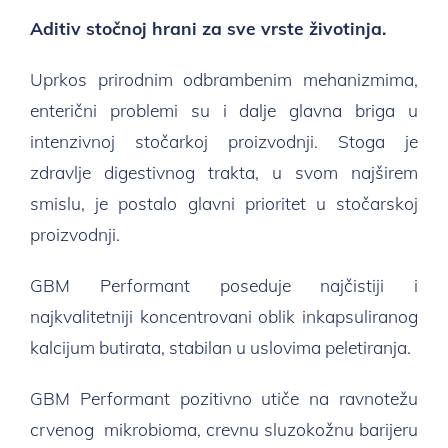
Aditiv stočnoj hrani za sve vrste životinja.
Uprkos prirodnim odbrambenim mehanizmima,
enterični problemi su i dalje glavna briga u
intenzivnoj stočarkoj proizvodnji. Stoga je
zdravlje digestivnog trakta, u svom najširem
smislu, je postalo glavni prioritet u stočarskoj
proizvodnji.
GBM Performant poseduje najčistiji i
najkvalitetniji koncentrovani oblik inkapsuliranog
kalcijum butirata, stabilan u uslovima peletiranja.
GBM Performant pozitivno utiče na ravnotežu
crvenog mikrobioma, crevnu sluzokožnu barijeru