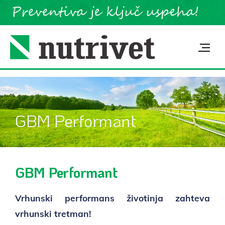
GBM Performant
GBM Performant
Vrhunski performans životinja zahteva
vrhunski tretman!