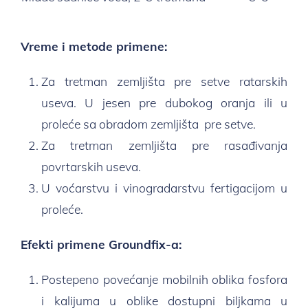
Vreme i metode primene:
Za tretman zemljišta pre setve ratarskih
useva. U jesen pre dubokog oranja ili u
proleće sa obradom zemljišta pre setve.
Za tretman zemljišta pre rasađivanja
povrtarskih useva.
U voćarstvu i vinogradarstvu fertigacijom u
proleće.
Efekti primene Groundfix-a:
Postepeno povećanje mobilnih oblika fosfora
i kalijuma u oblike dostupni biljkama u