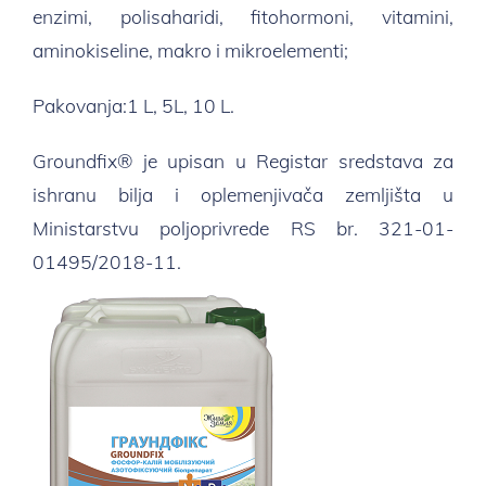
enzimi, polisaharidi, fitohormoni, vitamini,
aminokiseline, makro i mikroelementi;
Pakovanja:1 L, 5L, 10 L.
Groundfix® je upisan u Registar sredstava za
ishranu bilja i oplemenjivača zemljišta u
Ministarstvu poljoprivrede RS br. 321-01-
01495/2018-11.