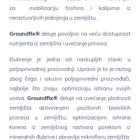
za mobilizaciju fosfora i kalijuma iz
nerastvorljivih jedinjenja u zemljištu.
Groundfix®
deluje povoljno na veću dostupnost
nutrijenta iz zemljišta i uvećanje prinosa.
Đubrenje je jedna od naskupljih stavki u
poljoprivrednoj proizvodnji. Upravo je to je razlog
zbog čega i iskusni poljoprivredni proizvođači,
najbolje što znaju, optimiziraju ishranu svojih
useva.
Groundfix®
deluje na uvećanje plodnosti
zemljišta aktiviranjem pozitivnih bioloških
procesa u zemljištu, optimizacijom ishrane
korena iz zemljišnog rastvora poreklom iz
mineralnih đubriva i obnavlja mikrofloru zemljišta.