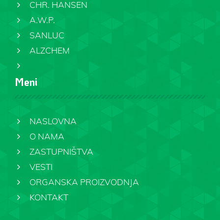
CHR. HANSEN
A.W.P.
SANLUC
ALZCHEM
Meni
NASLOVNA
O NAMA
ZASTUPNIŠTVA
VESTI
ORGANSKA PROIZVODNJA
KONTAKT