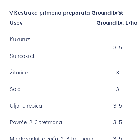
Višestruka primena preparata
Groundfix®:
Usev
Groundfix, L/ha
Kukuruz
3-5
Suncokret
Žitarice
3
Soja
3
Uljana repica
3-5
Povrće, 2-3 tretmana
3-5
Mlade sadnice voća, 2-3 tretmana
3-5