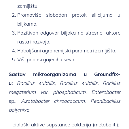
zemljištu.
Promoviše slobodan protok silicijuma u
biljkama.
Pozitivan odgovor biljaka na stresne faktore
rasta i razvoja.
Poboljšani agrohemijski parametri zemljišta.
Viši prinosi gajenih useva.
Sastav mikroorganizama u Groundfix-
u:
Bacillus subtilis
,
Bacillus subtilis,
Bacillus
megaterium var.
phosphaticum,
Enterobacter
sp
.,
Azotobacter chroococcum
,
Peanibacillus
polymixa
- biološki aktive supstance bakterija (metaboliti):